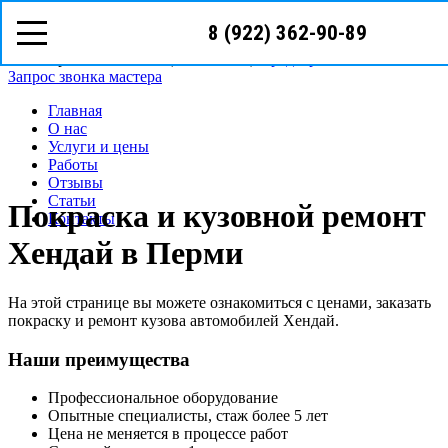
8 (922) 362-90-89
8 (922)
362-90-89
Пермь, ул. Революции, д.3/7А
Режим работы: с пн-вс (09
00
- 20
00
)
Предварительная запись
Запрос звонка мастера
Главная
О нас
Услуги и цены
Работы
Отзывы
Статьи
Покраска и кузовной ремонт
Контакты
Хендай в Перми
На этой странице вы можете ознакомиться с ценами, заказать
покраску и ремонт кузова автомобилей Хендай.
Наши преимущества
Профессиональное оборудование
Опытные специалисты, стаж более 5 лет
Цена не меняется в процессе работ