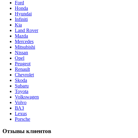
Ford
Honda
Hyundai
Infiniti
Kia
Land Rover
Mazda
Mercedes
Mitsubishi
Nissan
Opel
Peugeot
Renault
Chevrolet
Skoda
Subaru
Toyota
Volkswagen
Volvo
ВАЗ
Lexus
Porsche
Отзывы клиентов