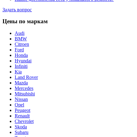
Задать вопрос
Цены по маркам
Audi
BMW
Citroen
Ford
Honda
Hyundai
Infiniti
Kia
Land Rover
Mazda
Mercedes
Mitsubishi
Nissan
Opel
Peugeot
Renault
Chevrolet
Skoda
Subaru