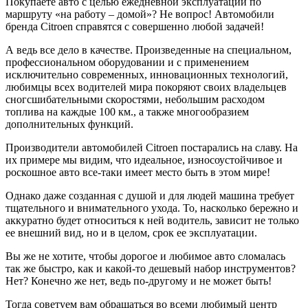
Покупаете авто с целью ежедневной эксплуатации по
маршруту «на работу – домой»? Не вопрос! Автомобили
бренда Citroen справятся с совершенно любой задачей!
А ведь все дело в качестве. Произведенные на специальном,
профессиональном оборудовании и с применением
исключительно современных, инновационных технологий,
любимцы всех водителей мира покоряют своих владельцев
сногсшибательными скоростями, небольшим расходом
топлива на каждые 100 км., а также многообразием
дополнительных функций.
Производители автомобилей Citroen постарались на славу. На
их примере мы видим, что идеальное, износоустойчивое и
роскошное авто все-таки имеет место быть в этом мире!
Однако даже созданная с душой и для людей машина требует
тщательного и внимательного ухода. То, насколько бережно и
аккуратно будет относиться к ней водитель, зависит не только
ее внешний вид, но и в целом, срок ее эксплуатации.
Вы же не хотите, чтобы дорогое и любимое авто сломалась
так же быстро, как и какой-то дешевый набор инструментов?
Нет? Конечно же нет, ведь по-другому и не может быть!
Тогда советуем вам обращаться во всеми любимый центр