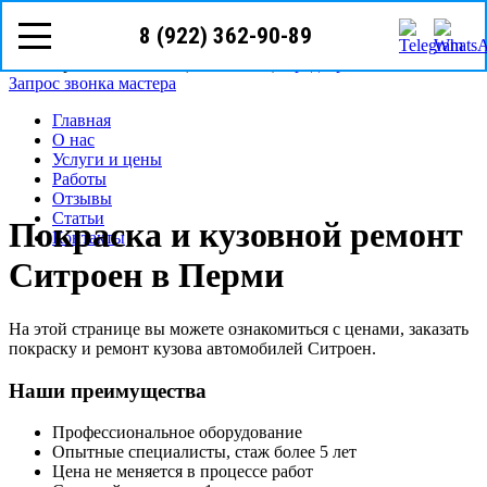
8 (922) 362-90-89
8 (922)
362-90-89
Пермь, ул. Революции, д.3/7А
Режим работы: с пн-вс (09
00
- 20
00
)
Предварительная запись
Запрос звонка мастера
Главная
О нас
Услуги и цены
Работы
Отзывы
Статьи
Покраска и кузовной ремонт
Контакты
Ситроен в Перми
На этой странице вы можете ознакомиться с ценами, заказать
покраску и ремонт кузова автомобилей Ситроен.
Наши преимущества
Профессиональное оборудование
Опытные специалисты, стаж более 5 лет
Цена не меняется в процессе работ